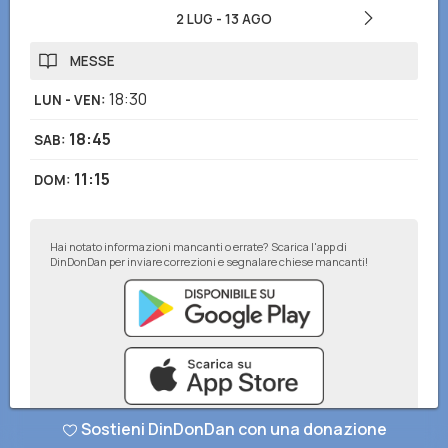
2 LUG
-
13 AGO
MESSE
18:30
LUN - VEN
:
18:45
SAB
:
11:15
DOM
:
Hai notato informazioni mancanti o errate? Scarica l'app di
DinDonDan per inviare correzioni e segnalare chiese mancanti!
Sostieni DinDonDan con una donazione