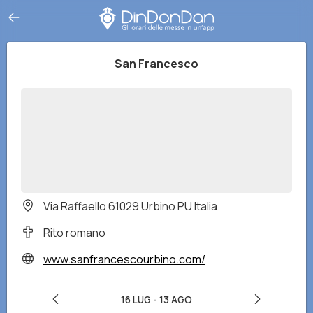
San Francesco
Via Raffaello 61029 Urbino PU Italia
Rito romano
www.sanfrancescourbino.com/
16 LUG
-
13 AGO