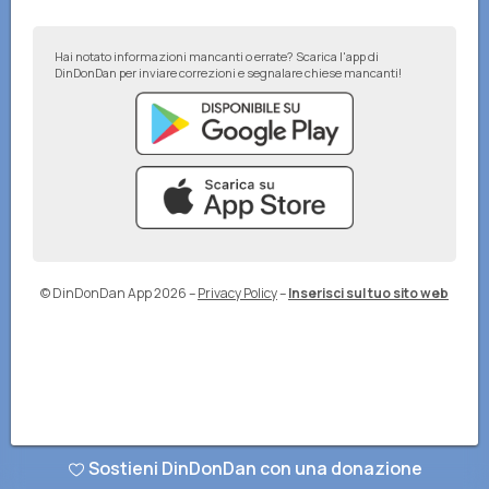
Hai notato informazioni mancanti o errate? Scarica l'app di
DinDonDan per inviare correzioni e segnalare chiese mancanti!
© DinDonDan App 2026
–
Privacy Policy
–
Inserisci sul tuo sito web
Sostieni DinDonDan con una donazione