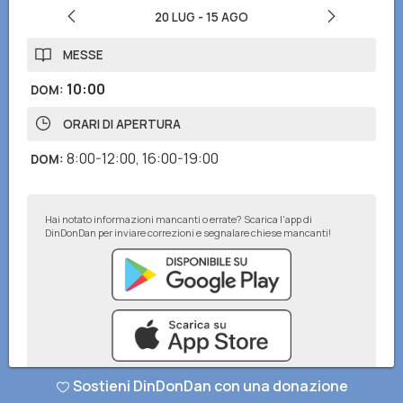
20 LUG
-
15 AGO
MESSE
10:00
DOM
:
ORARI DI APERTURA
8:00-12:00
,
16:00-19:00
DOM
:
Hai notato informazioni mancanti o errate? Scarica l'app di
DinDonDan per inviare correzioni e segnalare chiese mancanti!
Sostieni DinDonDan con una donazione