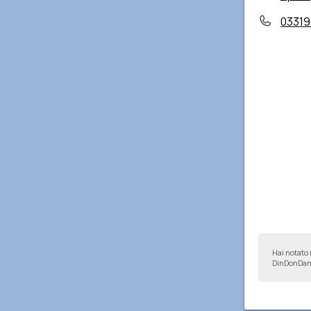
0331
Hai notato 
DinDonDan 