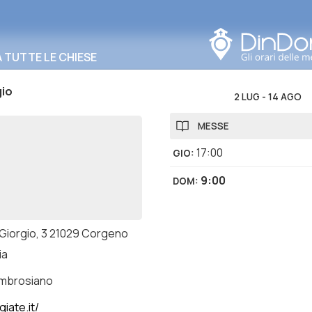
Cerca in questa zona
TUTTE LE CHIESE
gio
2 LUG
-
14 AGO
MESSE
17:00
GIO
:
9:00
DOM
:
. Giorgio, 3 21029 Corgeno
ia
ambrosiano
iate.it/