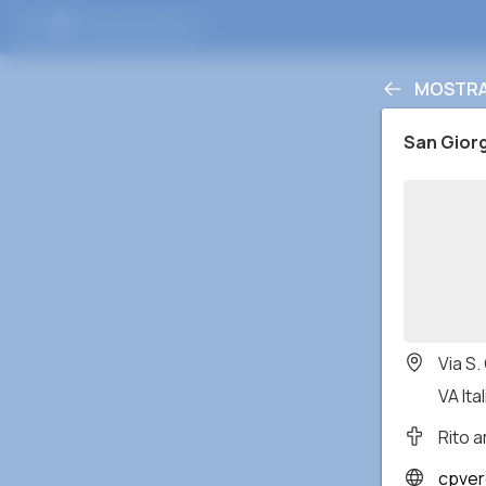
MOSTRA 
San Gior
Via S
VA Ital
Rito 
cpverg