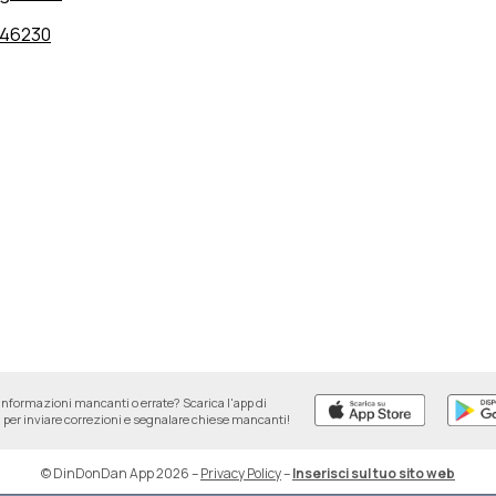
946230
informazioni mancanti o errate? Scarica l'app di
per inviare correzioni e segnalare chiese mancanti!
© DinDonDan App 2026
–
Privacy Policy
–
Inserisci sul tuo sito web