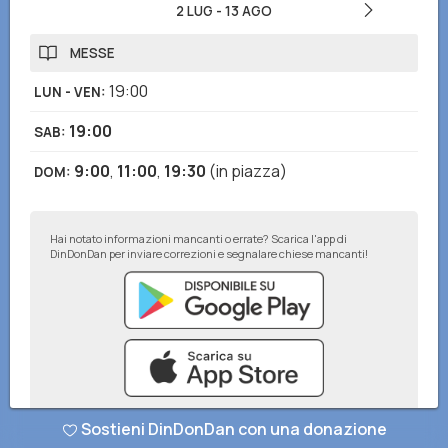
2 LUG
-
13 AGO
MESSE
19:00
LUN - VEN
:
19:00
SAB
:
9:00
,
11:00
,
19:30
(in piazza)
DOM
:
Hai notato informazioni mancanti o errate? Scarica l'app di
DinDonDan per inviare correzioni e segnalare chiese mancanti!
Sostieni DinDonDan con una donazione