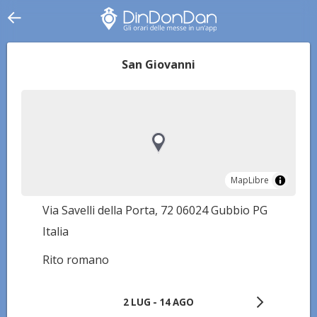
San Giovanni
MapLibre
MapLibre
Via Savelli della Porta, 72 06024 Gubbio PG
Italia
Rito romano
2 LUG - 14 AGO