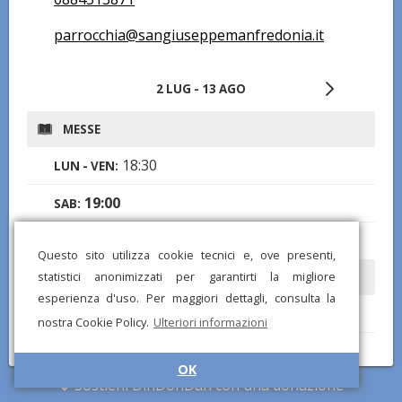
parrocchia@sangiuseppemanfredonia.it
2 LUG - 13 AGO
MESSE
18:30
LUN - VEN:
19:00
SAB:
8:00
,
19:00
DOM:
Questo sito utilizza cookie tecnici e, ove presenti,
statistici anonimizzati per garantirti la migliore
CONFESSIONI
esperienza d'uso. Per maggiori dettagli, consulta la
17:30
LUN - VEN:
nostra Cookie Policy.
Ulteriori informazioni
16:30
SAB:
OK
Sostieni DinDonDan con una donazione
ROSARIO