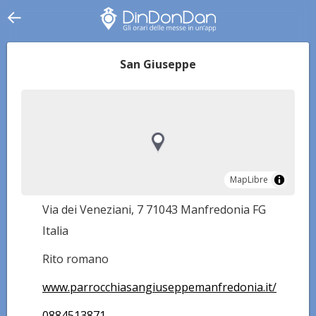
San Giuseppe
MapLibre
MapLibre
Via dei Veneziani, 7 71043 Manfredonia FG
Italia
Rito romano
www.parrocchiasangiuseppemanfredonia.it/
0884513871