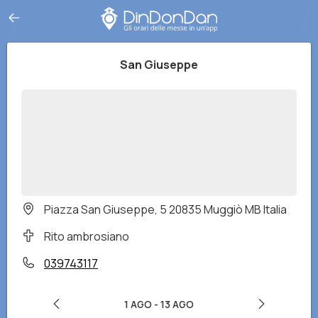
San Giuseppe
Piazza San Giuseppe, 5 20835 Muggiò MB Italia
Rito ambrosiano
039743117
1 AGO
-
13 AGO