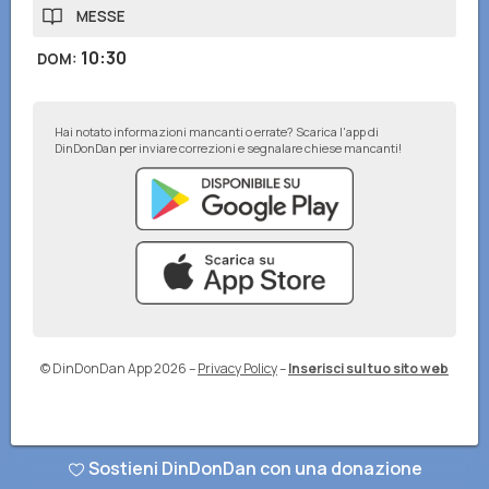
MESSE
10:30
DOM
:
Hai notato informazioni mancanti o errate? Scarica l'app di
DinDonDan per inviare correzioni e segnalare chiese mancanti!
© DinDonDan App 2026
–
Privacy Policy
–
Inserisci sul tuo sito web
Sostieni DinDonDan con una donazione