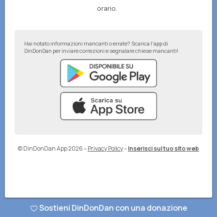
orario.
Hai notato informazioni mancanti o errate? Scarica l'app di
DinDonDan per inviare correzioni e segnalare chiese mancanti!
© DinDonDan App 2026
–
Privacy Policy
–
Inserisci sul tuo sito web
Sostieni DinDonDan con una donazione