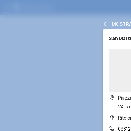
MOSTRA 
San Mart
Piazz
VA Ital
Rito 
03312