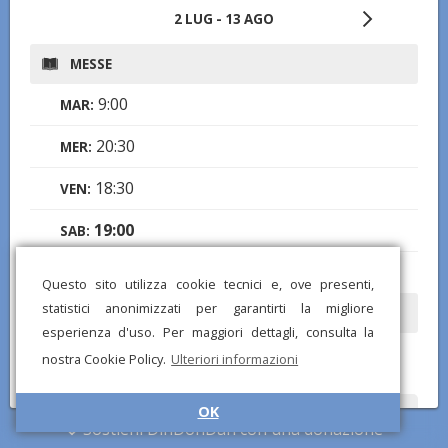
2 LUG - 13 AGO
MESSE
9:00
MAR:
20:30
MER:
18:30
VEN:
19:00
SAB:
10:00
DOM:
Questo sito utilizza cookie tecnici e, ove presenti,
statistici anonimizzati per garantirti la migliore
CONFESSIONI
esperienza d'uso. Per maggiori dettagli, consulta la
15:30-20:00
MER:
nostra Cookie Policy.
Ulteriori informazioni
OK
Hai notato informazioni mancanti o errate? Scarica l'app di
Sostieni DinDonDan con una donazione
DinDonDan per inviare correzioni e segnalare chiese mancanti!