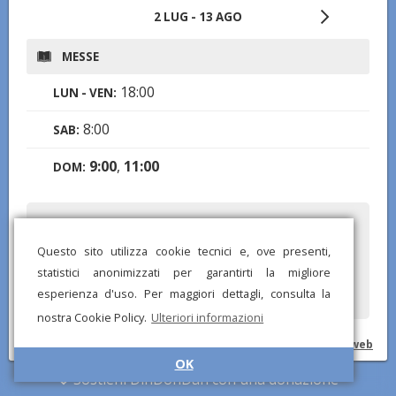
2 LUG - 13 AGO
MESSE
18:00
LUN - VEN:
8:00
SAB:
9:00
,
11:00
DOM:
Hai notato informazioni mancanti o errate? Scarica l'app di
DinDonDan per inviare correzioni e segnalare chiese mancanti!
Questo sito utilizza cookie tecnici e, ove presenti,
statistici anonimizzati per garantirti la migliore
esperienza d'uso. Per maggiori dettagli, consulta la
nostra Cookie Policy.
Ulteriori informazioni
© DinDonDan App 2026 –
Privacy Policy
–
Inserisci sul tuo sito web
OK
Sostieni DinDonDan con una donazione