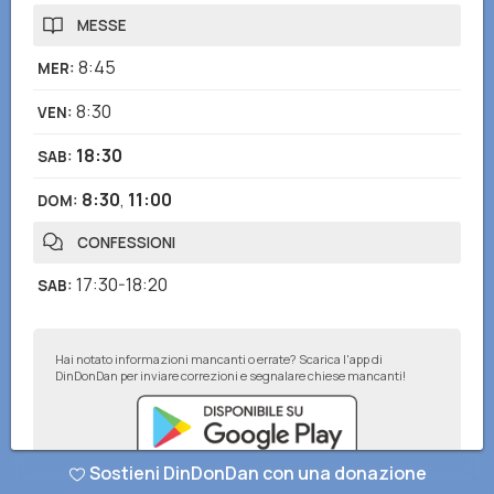
MESSE
8:45
MER
:
8:30
VEN
:
18:30
SAB
:
8:30
,
11:00
DOM
:
CONFESSIONI
17:30-18:20
SAB
:
Hai notato informazioni mancanti o errate? Scarica l'app di
DinDonDan per inviare correzioni e segnalare chiese mancanti!
Sostieni DinDonDan con una donazione