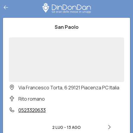
San Paolo
Via Francesco Torta, 6 29121 Piacenza PC Italia
Rito romano
0523320633
2 LUG
-
13 AGO