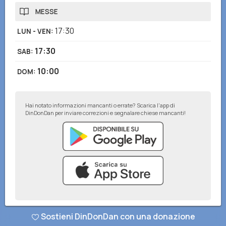
MESSE
17:30
LUN - VEN
:
17:30
SAB
:
10:00
DOM
:
Hai notato informazioni mancanti o errate? Scarica l'app di
DinDonDan per inviare correzioni e segnalare chiese mancanti!
© DinDonDan App 2026
–
Privacy Policy
–
Inserisci sul tuo sito web
Sostieni DinDonDan con una donazione