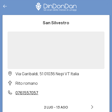
San Silvestro
Via Garibaldi, 51 01036 Nepi VT Italia
Rito romano
0761557057
2 LUG
-
13 AGO