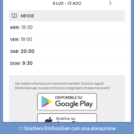
9 LUG
-
13 AGO
MESSE
18:00
MER
:
18:00
VEN
:
20:00
SAB
:
9:30
DOM
:
Hai notato informazioni mancanti o errate? Scarica l'app di
DinDonDan per inviare correzioni e segnalare chiese mancanti!
Sostieni DinDonDan con una donazione