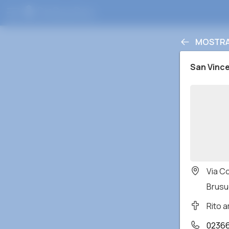
MOSTRA 
San Vinc
Via C
Brusug
Rito 
0236