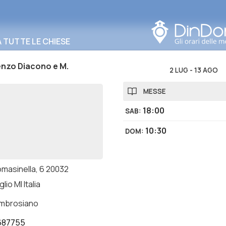
Cerca in questa zona
TUTTE LE CHIESE
enzo Diacono e M.
2 LUG
-
13 AGO
MESSE
18:00
SAB
:
10:30
DOM
:
omasinella, 6 20032
lio MI Italia
ambrosiano
687755