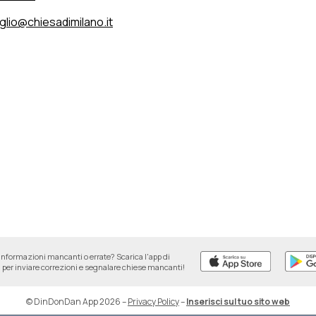
glio@chiesadimilano.it
informazioni mancanti o errate? Scarica l'app di
per inviare correzioni e segnalare chiese mancanti!
© DinDonDan App 2026
–
Privacy Policy
–
Inserisci sul tuo sito web