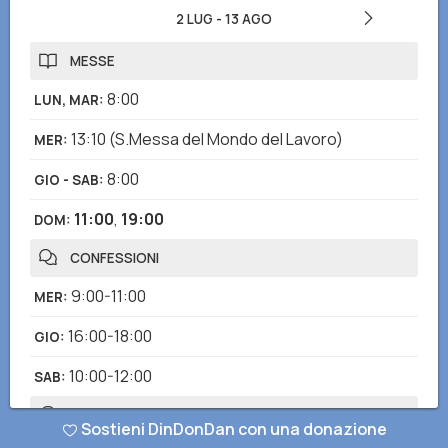
2 LUG
-
13 AGO
MESSE
8:00
LUN, MAR
:
13:10
(S.Messa del Mondo del Lavoro)
MER
:
8:00
GIO - SAB
:
11:00
,
19:00
DOM
:
CONFESSIONI
9:00-11:00
MER
:
16:00-18:00
GIO
:
10:00-12:00
SAB
:
ORARI DI APERTURA
Sostieni DinDonDan con una donazione