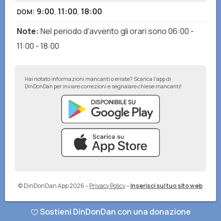
9:00
,
11:00
,
18:00
DOM
:
Note
:
Nel periodo d'avvento gli orari sono 06:00 -
11:00 - 18:00
Hai notato informazioni mancanti o errate? Scarica l'app di
DinDonDan per inviare correzioni e segnalare chiese mancanti!
© DinDonDan App 2026
–
Privacy Policy
–
Inserisci sul tuo sito web
Sostieni DinDonDan con una donazione