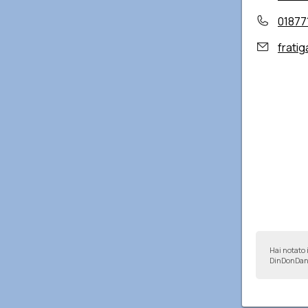
01877
frati
Hai notato 
DinDonDan 