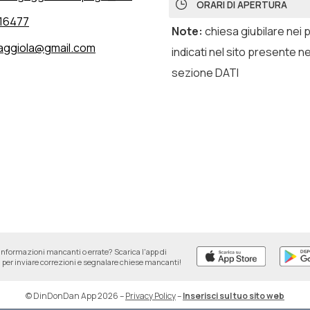
ORARI DI APERTURA
16477
Note
:
chiesa giubilare nei 
gaggiola@gmail.com
indicati nel sito presente ne
sezione DATI
informazioni mancanti o errate? Scarica l'app di
per inviare correzioni e segnalare chiese mancanti!
© DinDonDan App 2026
–
Privacy Policy
–
Inserisci sul tuo sito web