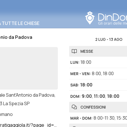
Cerca in questa zona
TUTTE LE CHIESE
onio da Padova
2 LUG
-
13 AGO
MESSE
18:00
LUN
:
8:00
,
18:00
MER - VEN
:
18:00
SAB
:
ale Sant'Antonio da Padova,
9:00
,
11:00
,
18:00
DOM
:
23 La Spezia SP
CONFESSIONI
romano
8:00-11:30
,
15:3
MAR - DOM
:
atigaggiola.it/?page_id=3466