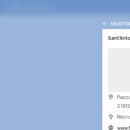
MOSTRA 
Sant'Ant
Piazz
2 191
Rito 
www.fr