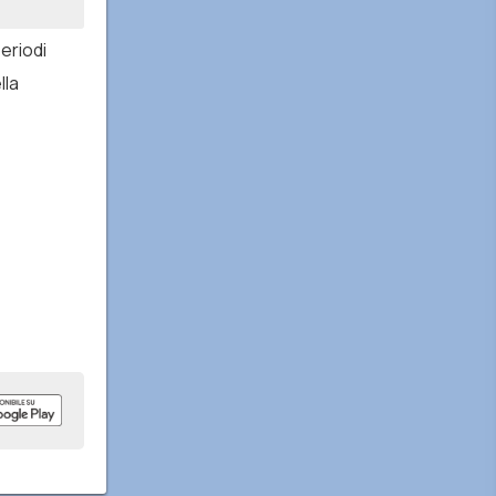
periodi
lla