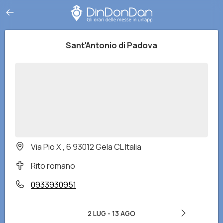
Sant'Antonio di Padova
Via Pio X , 6 93012 Gela CL Italia
Rito romano
0933930951
2 LUG
-
13 AGO