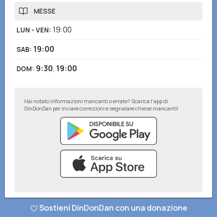
MESSE
19:00
LUN - VEN
:
19:00
SAB
:
9:30
,
19:00
DOM
:
Hai notato informazioni mancanti o errate? Scarica l'app di
DinDonDan per inviare correzioni e segnalare chiese mancanti!
© DinDonDan App 2026
–
Privacy Policy
–
Inserisci sul tuo sito web
Sostieni DinDonDan con una donazione