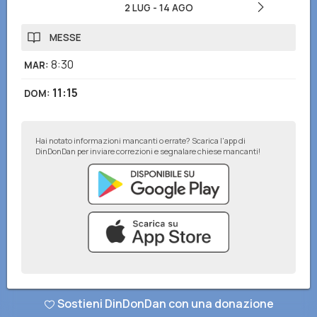
2 LUG
-
14 AGO
MESSE
8:30
MAR
:
11:15
DOM
:
Hai notato informazioni mancanti o errate? Scarica l'app di
DinDonDan per inviare correzioni e segnalare chiese mancanti!
© DinDonDan App 2026
–
Privacy Policy
–
Inserisci sul tuo sito web
Sostieni DinDonDan con una donazione