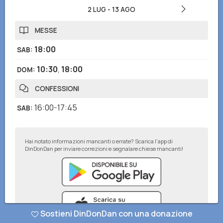
2 LUG
-
13 AGO
MESSE
18:00
SAB
:
10:30
,
18:00
DOM
:
CONFESSIONI
16:00-17:45
SAB
:
Hai notato informazioni mancanti o errate? Scarica l'app di
DinDonDan per inviare correzioni e segnalare chiese mancanti!
Sostieni DinDonDan con una donazione