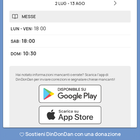
2 LUG
-
13 AGO
MESSE
18:00
LUN - VEN
:
18:00
SAB
:
10:30
DOM
:
Hai notato informazioni mancanti o errate? Scarica l'app di
DinDonDan per inviare correzioni e segnalare chiese mancanti!
Sostieni DinDonDan con una donazione