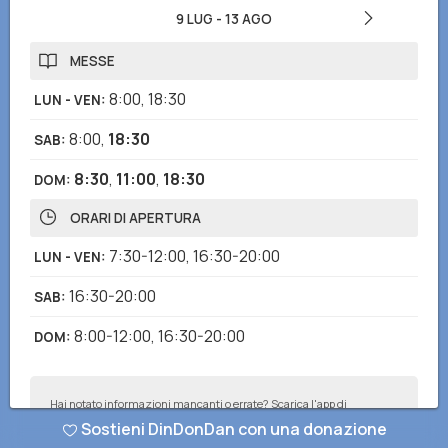
9 LUG
-
13 AGO
MESSE
8:00
,
18:30
LUN - VEN
:
8:00
,
18:30
SAB
:
8:30
,
11:00
,
18:30
DOM
:
ORARI DI APERTURA
7:30-12:00
,
16:30-20:00
LUN - VEN
:
16:30-20:00
SAB
:
8:00-12:00
,
16:30-20:00
DOM
:
Hai notato informazioni mancanti o errate? Scarica l'app di
DinDonDan per inviare correzioni e segnalare chiese mancanti!
Sostieni DinDonDan con una donazione