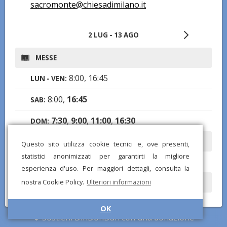
sacromonte@chiesadimilano.it
2 LUG - 13 AGO
MESSE
8:00, 16:45
LUN - VEN:
8:00,
16:45
SAB:
7:30
,
9:00
,
11:00
,
16:30
DOM:
CONFESSIONI
Questo sito utilizza cookie tecnici e, ove presenti,
statistici anonimizzati per garantirti la migliore
9:30-11:30, 14:30-17:30
LUN - SAB:
esperienza d'uso. Per maggiori dettagli, consulta la
nostra Cookie Policy.
Ulteriori informazioni
ORARI DI APERTURA
7:00-12:00, 14:00-18:00
LUN - DOM:
OK
Sostieni DinDonDan con una donazione