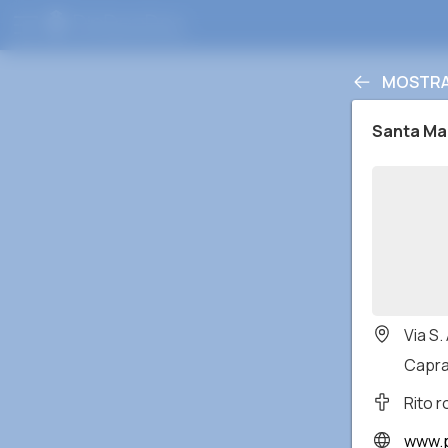
MOSTRA 
Santa Mar
Via S.
Caprar
Rito 
www.p