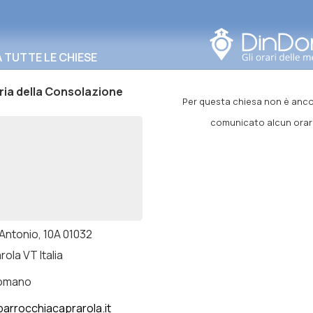
Cerca in questa zona
TUTTE LE CHIESE
ia della Consolazione
Per questa chiesa non è anco
comunicato alcun orar
 Antonio, 10A 01032
ola VT Italia
romano
arrocchiacaprarola.it