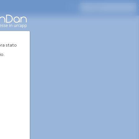
Premi Invio per cercare
ra stato
io.