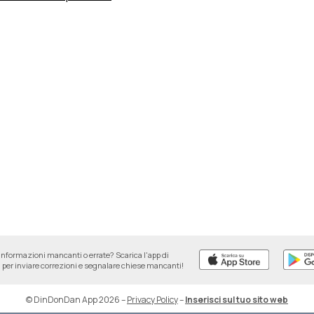
informazioni mancanti o errate? Scarica l'app di
per inviare correzioni e segnalare chiese mancanti!
© DinDonDan App 2026
–
Privacy Policy
–
Inserisci sul tuo sito web