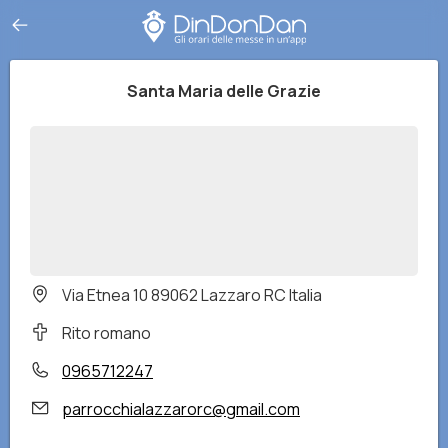
Santa Maria delle Grazie
Via Etnea 10 89062 Lazzaro RC Italia
Rito romano
0965712247
parrocchialazzarorc@gmail.com