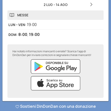
2 LUG
-
14 AGO
MESSE
19:00
LUN - VEN
:
8:00
,
19:00
DOM
:
Hai notato informazioni mancanti o errate? Scarica l'app di
DinDonDan per inviare correzioni e segnalare chiese mancanti!
© DinDonDan App 2026
–
Privacy Policy
–
Inserisci sul tuo sito web
Sostieni DinDonDan con una donazione