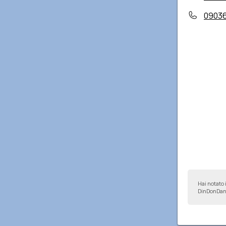
0903
Hai notato 
DinDonDan 