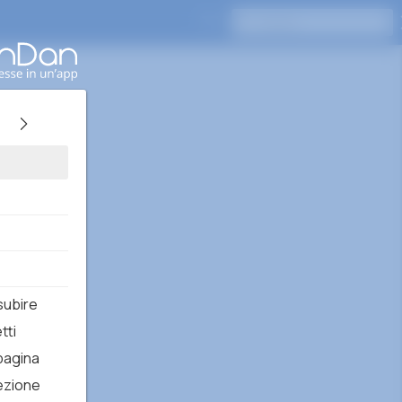
Premi Invio per cercare
subire
tti
 pagina
ezione