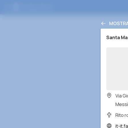
MOSTRA 
Santa Mar
Via G
Messin
Rito 
it-it.fac