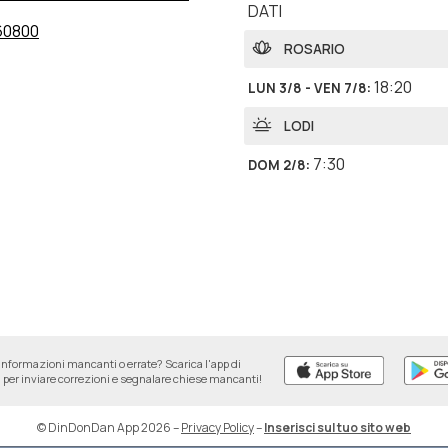
DATI
60800
ROSARIO
18:20
LUN 3/8 - VEN 7/8
:
LODI
7:30
DOM 2/8
:
informazioni mancanti o errate? Scarica l'app di
per inviare correzioni e segnalare chiese mancanti!
© DinDonDan App 2026
–
Privacy Policy
–
Inserisci sul tuo sito web