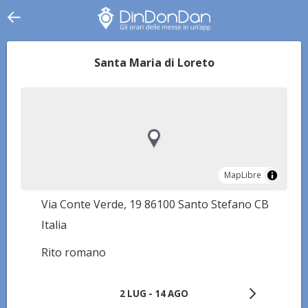
Santa Maria di Loreto
MapLibre
MapLibre
Via Conte Verde, 19 86100 Santo Stefano CB
Italia
Rito romano
2 LUG - 14 AGO