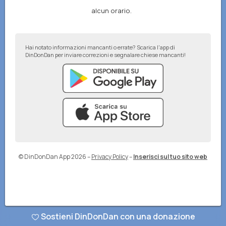
alcun orario.
Hai notato informazioni mancanti o errate? Scarica l'app di
DinDonDan per inviare correzioni e segnalare chiese mancanti!
© DinDonDan App 2026
–
Privacy Policy
–
Inserisci sul tuo sito web
Sostieni DinDonDan con una donazione