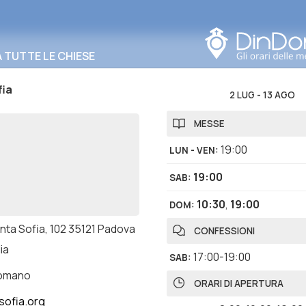
Cerca in questa zona
TUTTE LE CHIESE
fia
2 LUG
-
13 AGO
MESSE
19:00
LUN - VEN
:
19:00
SAB
:
10:30
,
19:00
DOM
:
nta Sofia, 102 35121 Padova
CONFESSIONI
lia
17:00-19:00
SAB
:
romano
ORARI DI APERTURA
sofia.org