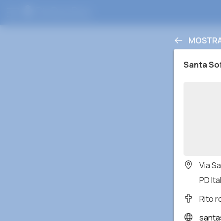
MOSTRA 
Santa So
Via Sa
PD Ita
Rito 
santa