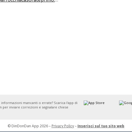
 informazioni mancanti o errate? Scarica l'app di
 per inviare correzioni e segnalare chiese
© DinDonDan App 2026 –
Privacy Policy
–
Inserisci sul tuo sito web