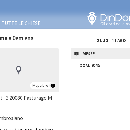
Cerca in questa zona
TUTTE LE CHIESE
sma e Damiano
2 LUG - 14 AGO
MESSE
9:45
DOM:
MapLibre
MapLibre
sti, 3 20080 Pasturago MI
ambrosiano
rrocchiacasorateprimo.it/