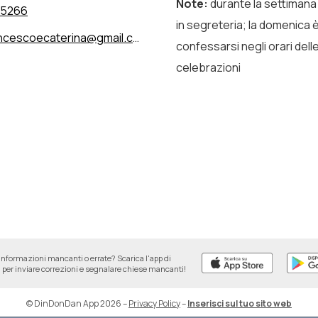
Note
:
durante la settimana 
15266
in segreteria; la domenica 
ncescoecaterina@gmail.com
confessarsi negli orari dell
celebrazioni
informazioni mancanti o errate? Scarica l'app di
per inviare correzioni e segnalare chiese mancanti!
© DinDonDan App 2026
–
Privacy Policy
–
Inserisci sul tuo sito web