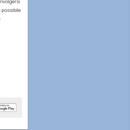
rivolgersi
è possibile
e