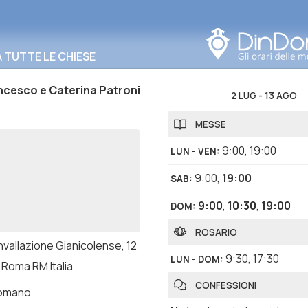
Cerca in questa zona
TUTTE LE CHIESE
ncesco e Caterina Patroni
2 LUG
-
13 AGO
MESSE
9:00
,
19:00
LUN - VEN
:
9:00
,
19:00
SAB
:
9:00
,
10:30
,
19:00
DOM
:
ROSARIO
nvallazione Gianicolense, 12
9:30
,
17:30
LUN - DOM
:
 Roma RM Italia
CONFESSIONI
romano