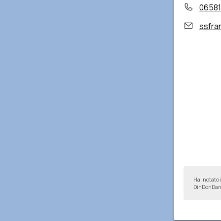
0658
ssfra
Hai notato 
DinDonDan 