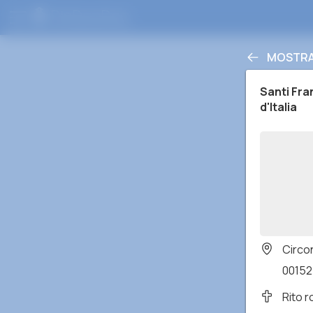
MOSTRA 
Santi Fra
d'Italia
Circo
00152
Rito 