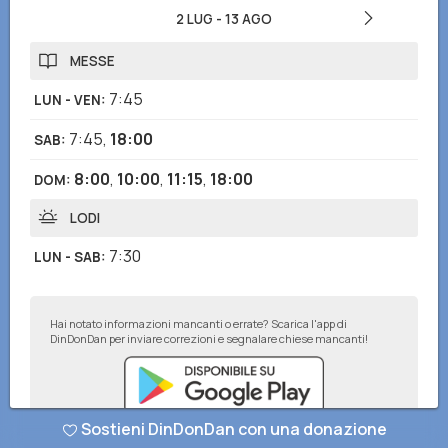
2 LUG
-
13 AGO
MESSE
7:45
LUN - VEN
:
7:45
,
18:00
SAB
:
8:00
,
10:00
,
11:15
,
18:00
DOM
:
LODI
7:30
LUN - SAB
:
Hai notato informazioni mancanti o errate? Scarica l'app di
DinDonDan per inviare correzioni e segnalare chiese mancanti!
Sostieni DinDonDan con una donazione