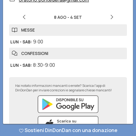
8 AGO
-
4 SET
MESSE
9:00
LUN - SAB
:
CONFESSIONI
8:30-9:00
LUN - SAB
:
Hai notato informazioni mancanti o errate? Scarica l'app di
DinDonDan per inviare correzioni e segnalare chiese mancanti!
Sostieni DinDonDan con una donazione