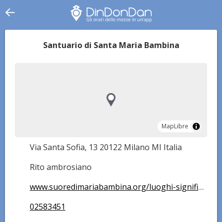
Santuario di Santa Maria Bambina
MapLibre
MapLibre
Via Santa Sofia, 13 20122 Milano MI Italia
Rito ambrosiano
www.suoredimariabambina.org/luoghi-significativi-santuario-di-milano/
02583451