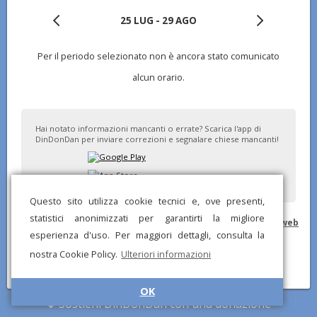
25 LUG - 29 AGO
Per il periodo selezionato non è ancora stato comunicato
alcun orario.
Hai notato informazioni mancanti o errate? Scarica l'app di
DinDonDan per inviare correzioni e segnalare chiese mancanti!
Questo sito utilizza cookie tecnici e, ove presenti,
statistici anonimizzati per garantirti la migliore
© DinDonDan App 2026 –
Privacy Policy
–
Inserisci sul tuo sito web
esperienza d'uso. Per maggiori dettagli, consulta la
nostra Cookie Policy.
Ulteriori informazioni
OK
Sostieni DinDonDan con una donazione