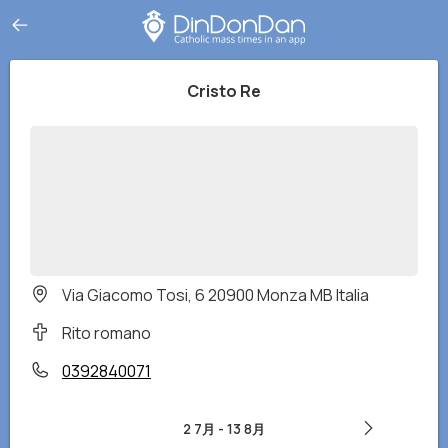
Cristo Re
Via Giacomo Tosi, 6 20900 Monza MB Italia
Rito romano
0392840071
2 7月
-
13 8月