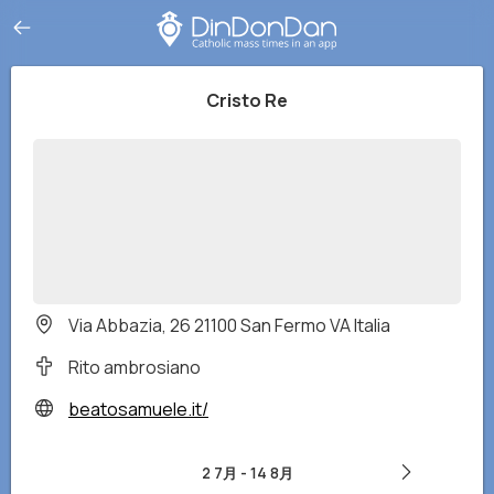
Cristo Re
Via Abbazia, 26 21100 San Fermo VA Italia
Rito ambrosiano
beatosamuele.it/
2 7月
-
14 8月