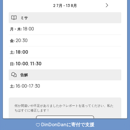
2 7月
-
13 8月
ミサ
18:00
月 - 木
:
20:30
金
:
18:00
土
:
10:00
,
11:30
日
:
告解
16:00-17:30
土
:
何か間違いや不足がありましたか？レポートを送ってください、私た
ちはすぐに修正します！
DinDonDanに寄付で支援