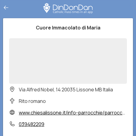
Cuore Immacolato di Maria
Via Alfred Nobel, 14 20035 Lissone MB Italia
Rito romano
www.chiesalissone.it/info-parrocchie/parrocchia-cuore-immacolato-di-maria/
039482209