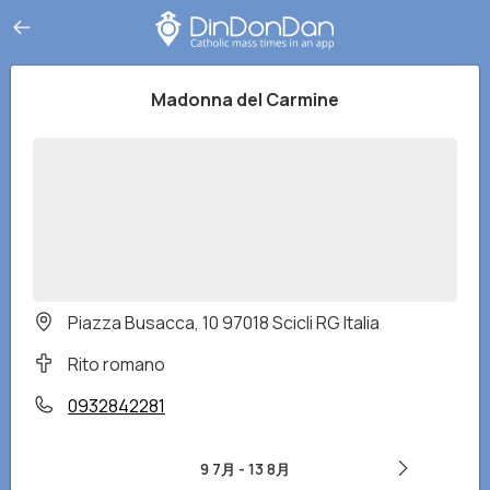
Madonna del Carmine
Piazza Busacca, 10 97018 Scicli RG Italia
Rito romano
0932842281
9 7月
-
13 8月