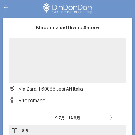
Madonna del Divino Amore
Via Zara, 1 60035 Jesi AN Italia
Rito romano
9 7月
-
14 8月
ミサ