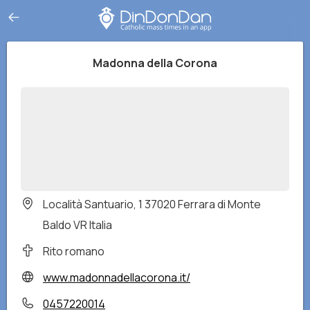
Madonna della Corona
Località Santuario, 1 37020 Ferrara di Monte
Baldo VR Italia
Rito romano
www.madonnadellacorona.it/
0457220014