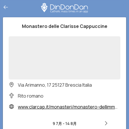
Monastero delle Clarisse Cappuccine
Via Arimanno, 17 25127 Brescia Italia
Rito romano
www.clarcap.it/monasteri/monastero-dellimmacolata/
9 7月
-
14 8月