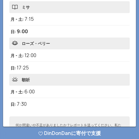
ミサ
7:15
月 - 土
:
9:00
日
:
ローズ・ベリー
12:00
月 - 土
:
17:25
日
:
朝祈
6:00
月 - 土
:
7:30
日
:
何か間違いや不足がありましたか？レポートを送ってください、私た
ちはすぐに修正します！
DinDonDanに寄付で支援