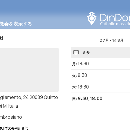
このエリアで検索する
教会を表示する
ti
2 7月
-
14 8月
ミサ
18:30
月
:
8:30
火
:
18:30
木
:
agliamento, 24 20089 Quinto
9:30
,
18:00
日
:
 MI Italia
ambrosiano
uintoevalle.it