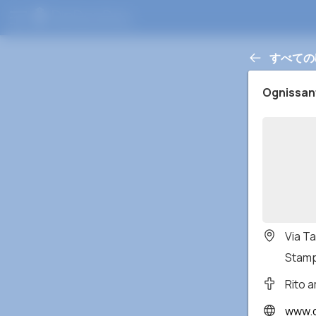
すべての
Ognissan
Via T
Stampi
Rito 
www.q