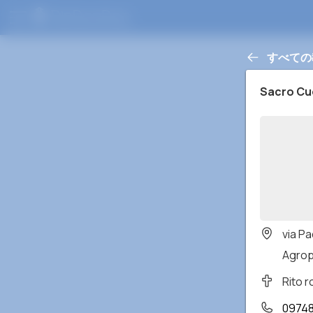
すべての
Sacro Cu
via P
Agropo
Rito 
09748