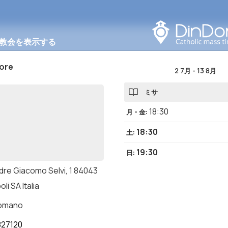
このエリアで検索する
教会を表示する
ore
2 7月
-
13 8月
ミサ
18:30
月 - 金
:
18:30
土
:
19:30
日
:
adre Giacomo Selvi, 1 84043
li SA Italia
romano
27120