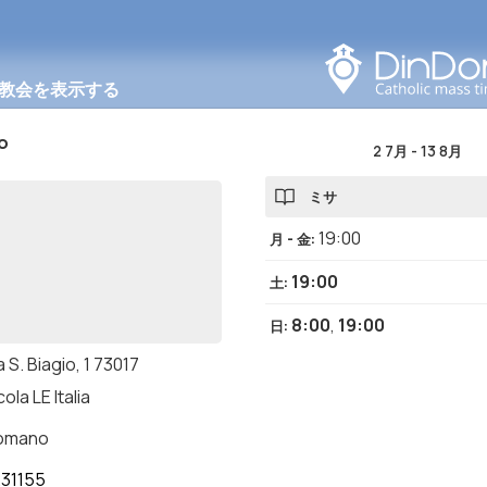
このエリアで検索する
教会を表示する
o
2 7月
-
13 8月
ミサ
19:00
月 - 金
:
19:00
土
:
8:00
,
19:00
日
:
 S. Biagio, 1 73017
ola LE Italia
romano
31155