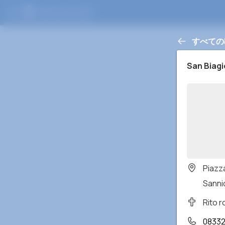
すべての
San Biagi
Piazza
Sannic
Rito 
08332