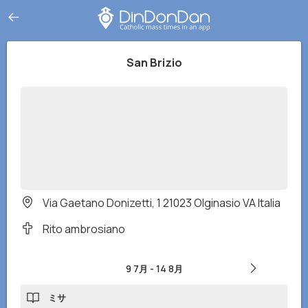
San Brizio
Via Gaetano Donizetti, 1 21023 Olginasio VA Italia
Rito ambrosiano
9 7月
-
14 8月
ミサ